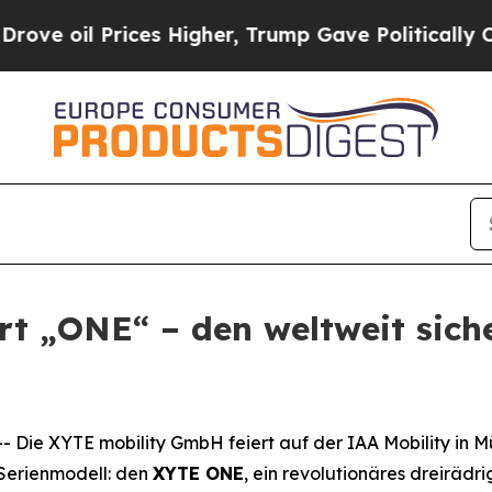
il Prices Higher, Trump Gave Politically Connec
t „ONE“ – den weltweit siche
e XYTE mobility GmbH feiert auf der IAA Mobility in Münc
s Serienmodell: den
XYTE ONE
, ein revolutionäres dreirädr