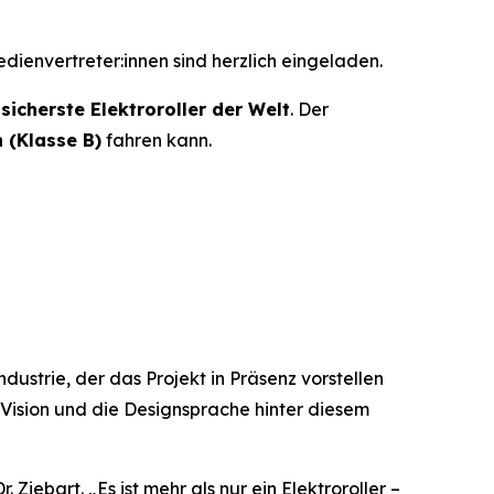
edienvertreter:innen sind herzlich eingeladen.
r
sicherste Elektroroller der Welt
. Der
 (Klasse B)
fahren kann.
strie, der das Projekt in Präsenz vorstellen
ie Vision und die Designsprache hinter diesem
r. Ziebart.
„Es ist mehr als nur ein Elektroroller –