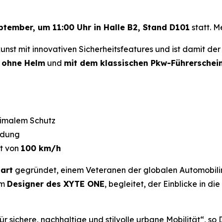
tember, um 11:00 Uhr in Halle B2, Stand D101
statt. M
nst mit innovativen Sicherheitsfeatures und ist damit de
n
ohne Helm
und
mit dem klassischen Pkw-Führerschein
aximalem Schutz
adung
it von
100 km/h
art
gegründet, einem Veteranen der globalen Automobilindu
em
Designer des XYTE ONE
, begleitet, der Einblicke in d
sichere, nachhaltige und stilvolle urbane Mobilität“,
so D