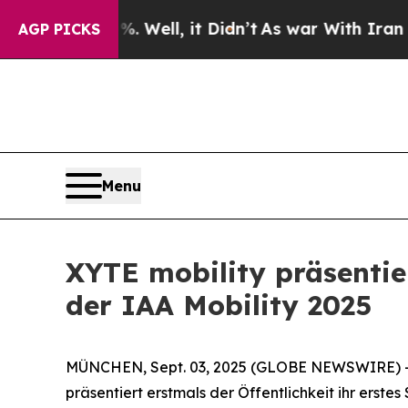
d 40%. Well, it Didn’t
As war With Iran Drove o
AGP PICKS
Menu
XYTE mobility präsentier
der IAA Mobility 2025
MÜNCHEN, Sept. 03, 2025 (GLOBE NEWSWIRE) -- Di
präsentiert erstmals der Öffentlichkeit ihr erste