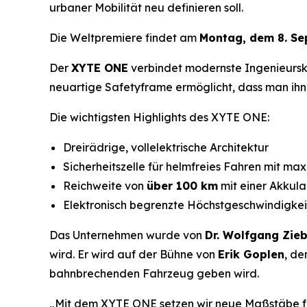
urbaner Mobilität neu definieren soll.
Die Weltpremiere findet am
Montag, dem 8. Sep
Der
XYTE ONE
verbindet modernste Ingenieursku
neuartige Safetyframe ermöglicht, dass man ih
Die wichtigsten Highlights des XYTE ONE:
Dreirädrige, vollelektrische Architektur
Sicherheitszelle für helmfreies Fahren mit m
Reichweite von
über 100 km
mit einer Akkul
Elektronisch begrenzte Höchstgeschwindigke
Das Unternehmen wurde von
Dr. Wolfgang Zieb
wird. Er wird auf der Bühne von
Erik Goplen
, d
bahnbrechenden Fahrzeug geben wird.
„Mit dem XYTE ONE setzen wir neue Maßstäbe für 