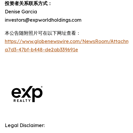
投资者关系联系方式：
Denise Garcia
investors@expworldholdings.com
本公告随附照片可在以下网址查看：
https://www.globenewswire.com/NewsRoom/Attachm
a7d3-47bf-b448-de2ab339691e
Legal Disclaimer: