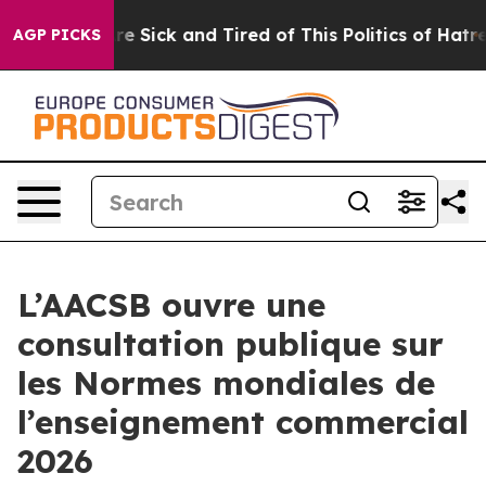
eople Are Sick and Tired of This Politics of Hatred”
Th
AGP PICKS
L’AACSB ouvre une
consultation publique sur
les Normes mondiales de
l’enseignement commercial
2026