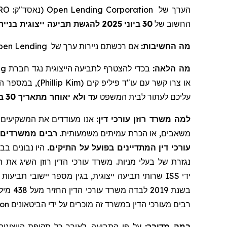
RO
(נאסד"ק:
Open Lending Corporation
הערך של
להגשת תביעה ייצוגית בנייר
2025
ביוני
30
החשוב של
pen Lending
אם רכשתם ניירות ערך של
מה החשיבות:
ng
בכדי להצטרף לתביעה הייצוגית נגד חברת
מה הלאה:
במספר החינמי 866-767-3653:
Phillip Kim
או צרו קשר עם עו"ד פיליפ קים (
עליכם לעתור לבית המשפט
עד ולא יאוחר מתאריך 30
בי
למה משרד רוזן עורכי דין:
אנו מעודדים את המשקיעים ל,
משאבים, או הכרת עמיתים משמעותית.
רבים ממשרדים א
עורכי דין המתדיינים בפועל על התיקים.
היו נבונים בבח
נגזרת של בעלי מניות. משרד עורכי הדין רוזן השיג את 
ISS
ידי
בשנת 2019 לבדה משרד עורכי הדין החזיר מעל 438 מיליון דולרים למשקיעים. בשנת 2020, השותף המייסד לורנס רוזן הוכרז על ידי חברת
on
רבים מעורכי הדין במשרד זה מוכרים על ידי הביטאונים
במה מדובר:
על פי התביעה, לאורך כל תקופת הייצוגית