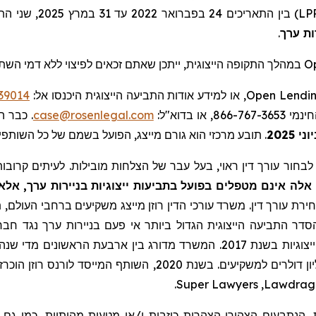
בין התאריכים 4
LP
.
ות ערך
במהלך התקופה הייצוגית, ייתכן שאתם זכאים לפיצוי ללא דמי הש.
O
39014
, או למידע אודות התביעה הייצוגית היכנסו אל:
Open Lendi
כבר הו,
case@rosenlegal.com
), , או בדוא"ל
תובע מרכזי הוא גורם מייצג, הפועל בשמם של כל השותפ.
.
וני 2025
בחור עורך דין ראוי, בעל עבר של הצלחות מובילות. לעיתים קרובות,
לה אינם מטפלים בפועל בתביעות ייצוגיות בניירות ערך, אלא
ירת עורך דין. משרד עורכי הדין רוזן מייצג משקיעים ברחבי העולם, תו
הסדר התביעה הייצוגית הגדול ביותר אי פעם בניירות ערך נגד חברה
.
Super Lawyers
,
Lawdrag
, הנתבעים הצהירו הצהרות כוזבות ו/או מטעות מהותיות, כמו גם 