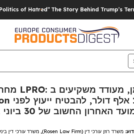
s of Hatred”
The Story Behind Trump’s Terrible A
רוזן, יוע-
עםהפסדים
משרד עורכי דין בינלאו
Rosen Law Firm
משרד רוזן עורכי דין (
דוע