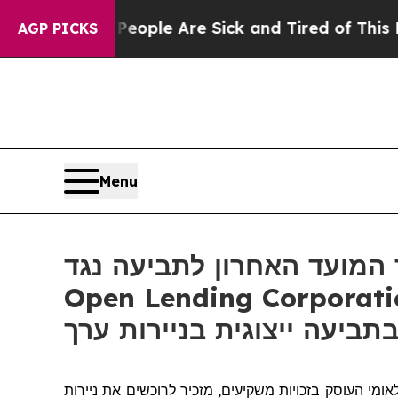
n Win: “People Are Sick and Tired of This Politic
AGP PICKS
Menu
מחר המועד האחרון לתביעה נגד LPRO: ץ למשקיעים מיומן, מעודד משקיעים ב
Open Lending Corporation  של יותר מ- 100 אלף דולר, להבטיח ייעוץ לפני
), מי העוסק בזכויות משקיעים, מזכיר לרוכשים את ניירות