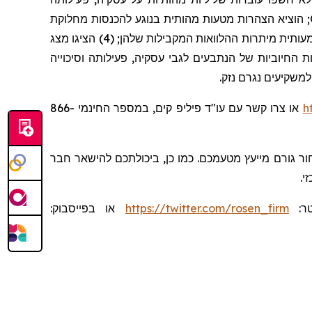
; הוציא הצהרות מטעות מהותית בנוגע להכנסות מחלוקת
לשנים 2021 ו-2022 הפכו לשוות פחות משמעותית מיתרות ההלוואות המקבילות שלהן; (4) הציגו מצג
 לעיל, ההצהרות החיוביות של הנתבעים לגבי עסקיה, פעילותה וסיכוייה
למשקיעים נגרם נזק
או צרו קשר עם עו"ד פיליפ קים, במספר החינמי 866-
h
ר גורם מייעץ מטעמכם. כמו כן, ביכולתכם להישאר חבר
זי
:
בפייסבוק
או
https://twitter.com/rosen_firm
:
טר