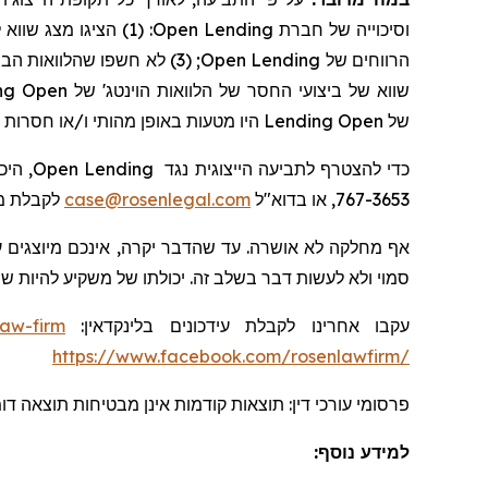
: (1) הציגו מצג שווא לגבי היכולות של מודלי התמחור מבוססי הסיכון של
Open Lending
וסיכוייה של חברת
הבצ
; (3) לא חשפו שהלוואות
Open Lending
הרווחים של
ng
Open
' של
הוינטג
שווא של ביצועי החסר של הלוואות
היו מטעות באופן מהותי ו/או חסרות.
Lending
Open
של
היכנ-
Open Lending
כדי להצטרף לתביעה הייצוגית נגד
לקבלת מ.
case@rosenlegal.com
767-3653, או בדוא"ל
אף מחלקה לא אושרה. עד שהדבר יקרה, אינכם מיוצגים ע
סמוי ולא לעשות דבר בשלב זה. יכולתו של משקיע להיות .
law-firm
:
בלינקדאין
עידכונים
עקבו אחרינו לקבלת
https://www.facebook.com/rosenlawfirm/
פרסומי עורכי דין: תוצאות קודמות אינן מבטיחות תוצאה ד.
למידע נוסף: