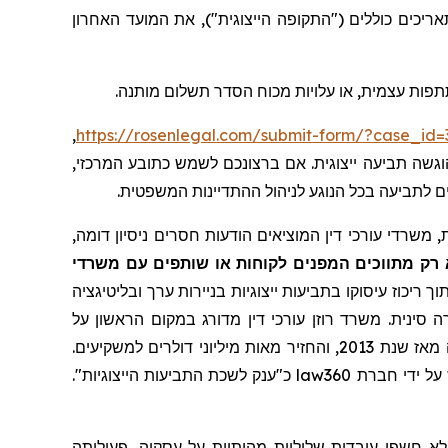
) 2 בפברואר 2022 עד 31 במרץ 2025, שני התאריכים כוללים ("התקופה הייצוגית"), את המועד האחרון
תתפות עצמית, או עלויות מכוח הסדר תשלום מותנה
,
https://rosenlegal.com/submit-form/?case_id=
. גשה תביעה ייצוגית. אם ברצונכם לשמש כתובע המרכזי
ים לתביעה בכל הנוגע לניהול ההתדיינות המשפטית
 משרדי עורכי דין המוציאים הודעות חסרים ניסיון דומה
 רק מתווכים המפנים לקוחות או שותפים עם משרדי
ך ריכוז עיסוקו בתביעות ייצוגיות בניירות ערך ובליטיגציה
 סינית. משרד רוזן עורכי דין מדורג במקום הראשון על
שרותי תביעה ייצוגית, בגין מספר יישובי תביעות ייצוגיות בשנת 2017. המשרד מדורג בין ארבעת הראשונים מדי שנה מאז שנת 2013, והחזיר מאות מיליוני דולרים למשקיעים.
כ"ענק לשכת התביעות הייצוגיות".
law360
לא חשפו עובדות שליליות מהותיות על עסקיה, פעילותה