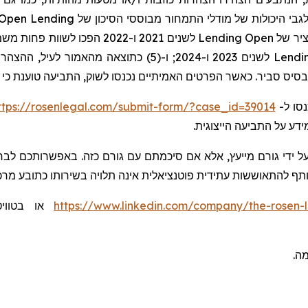
Open Lending
Lending
Open
של
יר
לשנים 2023 ו-2024; ו-(5) כתוצאה מהאמור
Lendi
 בסיס סביר. כאשר הפרטים האמיתיים נכנסו לשוק, התביעה טוענת כי 
ttps://rosenlegal.com/submit-form/?case_id=39014
, סו ל
ידע על התביעה הייצוגית
ל ידי גורם מייעץ, אלא אם סיכמתם עם גורם כזה. באפשרותכם לבחו
שותף להתאוששות עתידית פוטנציאלית אינה תלויה בשירותו כתובע מרכ
בטווי
או
https://www.linkedin.com/company/the-rosen-
ומה