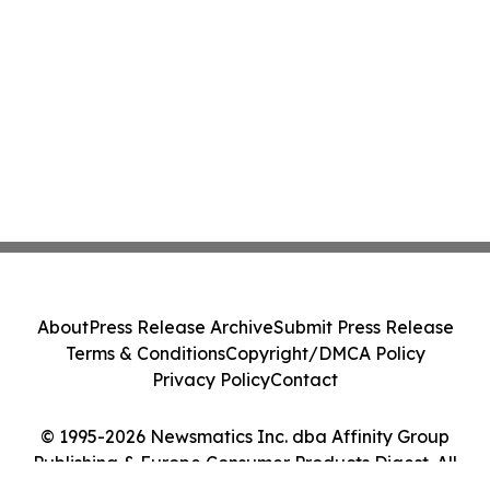
About
Press Release Archive
Submit Press Release
Terms & Conditions
Copyright/DMCA Policy
Privacy Policy
Contact
© 1995-2026 Newsmatics Inc. dba Affinity Group
Publishing & Europe Consumer Products Digest. All
Rights Reserved.