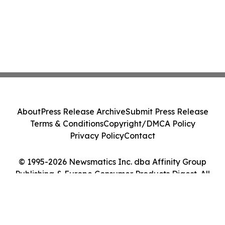
About
Press Release Archive
Submit Press Release
Terms & Conditions
Copyright/DMCA Policy
Privacy Policy
Contact
© 1995-2026 Newsmatics Inc. dba Affinity Group
Publishing & Europe Consumer Products Digest. All
Rights Reserved.
Cookie Settings / Your Privacy Choices